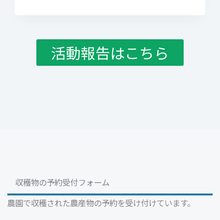
売
御
礼】
大
活動報告はこちら
根、
完
売
い
た
し
ま
し
た。
収穫物の予約受付フォーム
農園で収穫された農産物の予約を受け付けています。