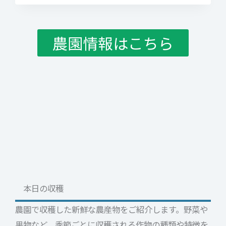
大
根
格
農園情報はこちら
安
で
販
売
し
ま
す。
本日の収穫
農園で収穫した新鮮な農産物をご紹介します。野菜や
果物など、季節ごとに収穫される作物の種類や特徴を