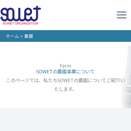
内
容
を
ス
ホーム
農園
キ
ッ
プ
Farm
SOWETの農園事業について
このページでは、私たちSOWETの農園についてご紹介い
たします。