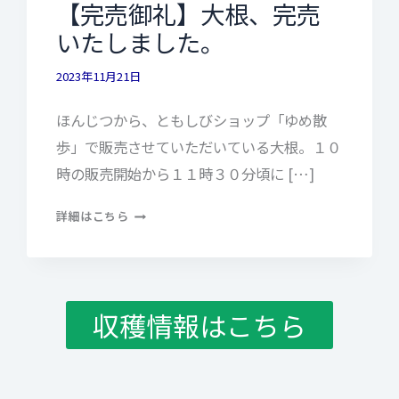
【完売御礼】大根、完売
いたしました。
2023年11月21日
ほんじつから、ともしびショップ「ゆめ散
歩」で販売させていただいている大根。１０
時の販売開始から１１時３０分頃に […]
【完
詳細はこちら
売
御
礼】
大
収穫情報はこちら
根、
完
売
い