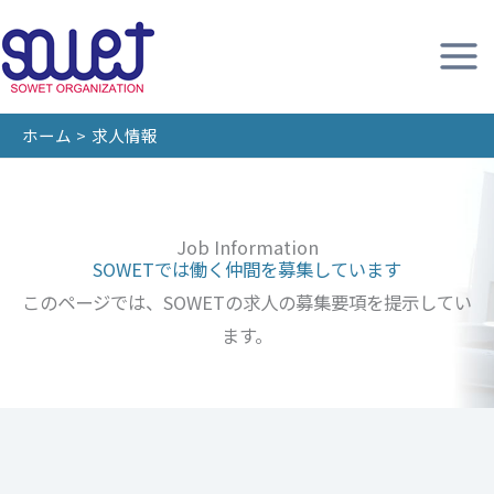
内
容
を
ス
ホーム
求人情報
キ
ッ
プ
Job Information
SOWETでは働く仲間を募集しています
このページでは、SOWETの求人の募集要項を提示してい
ます。