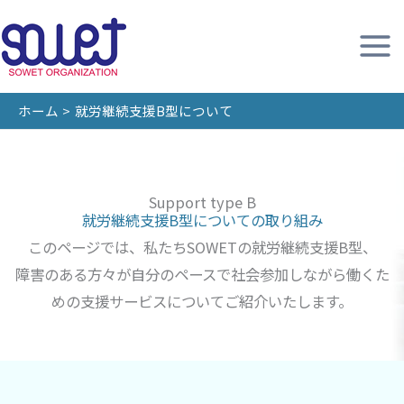
内
容
を
ス
ホーム
就労継続支援B型について
キ
ッ
プ
Support type B
就労継続支援B型についての取り組み
このページでは、私たちSOWETの就労継続支援B型、
障害のある方々が自分のペースで社会参加しながら働くた
めの支援サービスについてご紹介いたします。