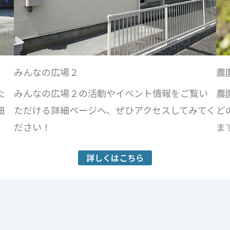
みんなの広場２
農
た
みんなの広場２の活動やイベント情報をご覧い
農
細
ただける詳細ページへ、ぜひアクセスしてみてく
ど
ださい！
ま
詳しくはこちら