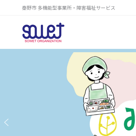
内
秦野市 多機能型事業所・障害福祉サービス
容
を
ス
キ
ッ
プ