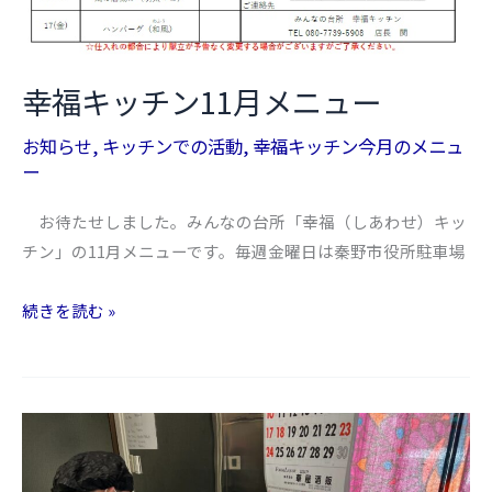
幸福キッチン11月メニュー
お知らせ
,
キッチンでの活動
,
幸福キッチン今月のメニュ
ー
お待たせしました。みんなの台所「幸福（しあわせ）キッ
チン」の11月メニューです。毎週金曜日は秦野市役所駐車場
幸
続きを読む »
福
キ
ッ
チ
ン
11