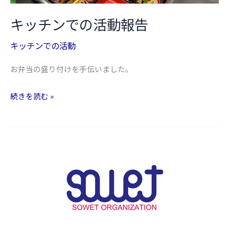
て
き
キッチンでの活動報告
ま
キッチンでの活動
し
た。
お弁当の盛り付けを手伝いました。
キ
続きを読む »
ッ
チ
ン
で
の
活
動
報
告