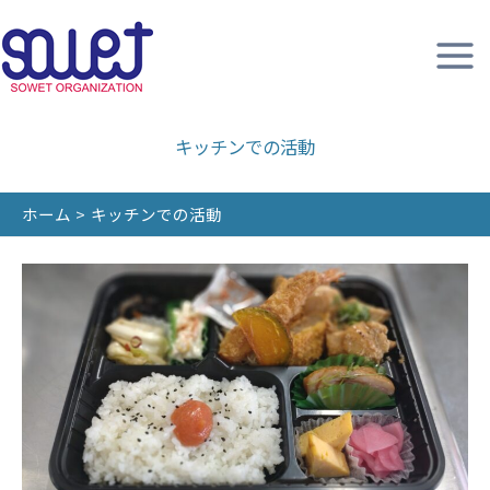
内
容
を
ス
キ
キッチンでの活動
ッ
プ
ホーム
キッチンでの活動