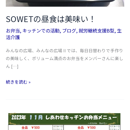
SOWETの昼食は美味い！
お弁当
,
キッチンでの活動
,
ブログ
,
就労継続支援B型
,
生
活介護
みんなの広場、みんなの広場Ⅱでは、毎日日替わりで手作り
の美味しく、ボリューム満点のお弁当をメンバーさんに楽し
ん […]
SOWET
続きを読む »
の
昼
食
は
美
味