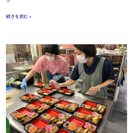
洗
幸
続きを読む »
せ
キ
ッ
チ
ン
に
ヘ
ル
プ
と
し
て
行
っ