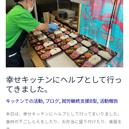
月
メ
ニ
ュ
ー
幸せキッチンにヘルプとして行っ
てきました。
キッチンでの活動
,
ブログ
,
就労継続支援B型
,
活動報告
本日は、幸せキッチンにヘルプとして行ってまいりました。
食材の下ごしらえをしたり、お弁当に盛り付けたり、食器を