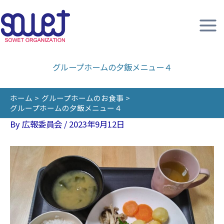
内
容
を
ス
キ
グループホームの夕飯メニュー４
ッ
プ
ホーム
グループホームのお食事
グループホームの夕飯メニュー４
By
広報委員会
/
2023年9月12日